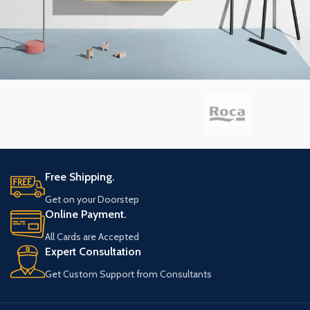
Suspendisse quam at vestibulum
Kitchen
Free Shipping.
Get on your Doorstep
Online Payment.
All Cards are Accepted
Expert Consultation
Get Custom Support from Consultants