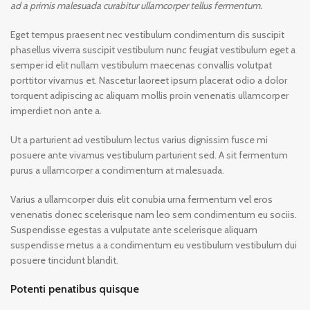
ad a primis malesuada curabitur ullamcorper tellus fermentum.
Eget tempus praesent nec vestibulum condimentum dis suscipit
phasellus viverra suscipit vestibulum nunc feugiat vestibulum eget a
semper id elit nullam vestibulum maecenas convallis volutpat
porttitor vivamus et. Nascetur laoreet ipsum placerat odio a dolor
torquent adipiscing ac aliquam mollis proin venenatis ullamcorper
imperdiet non ante a.
Ut a parturient ad vestibulum lectus varius dignissim fusce mi
posuere ante vivamus vestibulum parturient sed. A sit fermentum
purus a ullamcorper a condimentum at malesuada.
Varius a ullamcorper duis elit conubia urna fermentum vel eros
venenatis donec scelerisque nam leo sem condimentum eu sociis.
Suspendisse egestas a vulputate ante scelerisque aliquam
suspendisse metus a a condimentum eu vestibulum vestibulum dui
posuere tincidunt blandit.
Potenti penatibus quisque